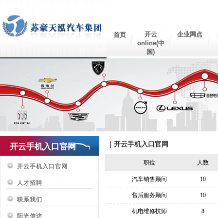
开云
企业网点
首页
online(中
国)
开云手机入口官网
开云手机入口官网
职位
人数
开云手机入口官网
汽车销售顾问
10
人才招聘
售后服务顾问
10
联系我们
机电维修技师
8
阳光信访