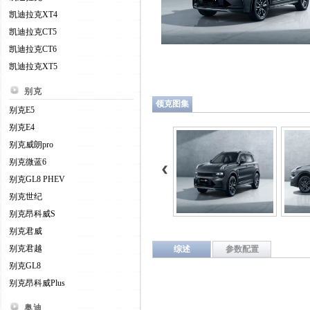
凯迪拉克XT4
凯迪拉克CT5
凯迪拉克CT6
凯迪拉克XT5
别克
领克图集
别克E5
别克E4
别克威朗pro
别克微蓝6
别克GL8 PHEV
别克世纪
别克昂科威S
别克君威
别克君越
综述
参数配置
别克GL8
别克昂科威Plus
奥迪