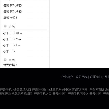
极狐 阿尔法T5
极狐 阿尔法S5
极狐 考拉S
小米
小米 SU7 Ultra
小米 SU7 Max
小米 SU7 Pro
小米 SU7
岚图
暂无数据！
企业简介 | 公司历程 | 联系我们 |
开云手机web版登录入口-开云(中国)
|
luck18新利·(中国体育)官方网站
|
乐鱼网页版-乐
即刻玩游戏就是爱游戏网
|
开云手机入口-开云(中国)
|
开云手机网登入-开云中国
|
开云