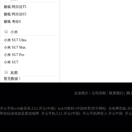
极狐 阿尔法T5
极狐 阿尔法S5
极狐 考拉S
小米
小米 SU7 Ultra
小米 SU7 Max
小米 SU7 Pro
小米 SU7
岚图
暂无数据！
企业简介 | 公司历程 | 联系我们 |
开云手机web版登录入口-开云(中国)
|
luck18新利·(中国体育)官方网站
|
乐鱼网页版-乐
即刻玩游戏就是爱游戏网
|
开云手机入口-开云(中国)
|
开云手机网登入-开云中国
|
开云