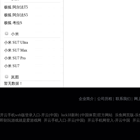
极狐 阿尔法T5
极狐 阿尔法S5
极狐 考拉S
小米
小米 SU7 Ultra
小米 SU7 Max
小米 SU7 Pro
小米 SU7
岚图
暂无数据！
企业简介 | 公司历程 | 联系我们 |
开云手机web版登录入口-开云(中国)
|
luck18新利·(中国体育)官方网站
|
乐鱼网页版-乐
即刻玩游戏就是爱游戏网
|
开云手机入口-开云(中国)
|
开云手机网登入-开云中国
|
开云