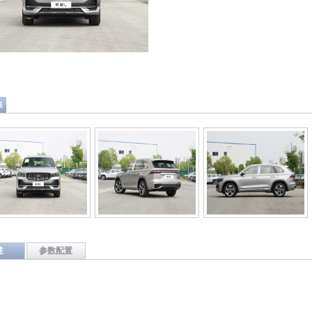
集
述
参数配置