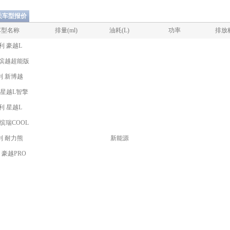
关车型报价
车型名称
排量(ml)
油耗(L)
功率
排放
利 豪越L
 缤越超能版
利 新博越
 星越L智擎
利 星越L
缤瑞COOL
利 耐力熊
新能源
 豪越PRO