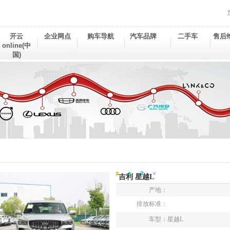
开云
企业网点
购车导航
汽车品牌
二手车
售后
online(中
国)
吉利 星越L
产地：
排放标准：
车型：
星越L