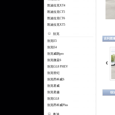
凯迪拉克XT4
凯迪拉克CT5
凯迪拉克CT6
凯迪拉克XT5
别克
吉利图
别克E5
别克E4
别克威朗pro
别克微蓝6
别克GL8 PHEV
别克世纪
别克昂科威S
别克君威
别克君越
综
别克GL8
别克昂科威Plus
奥迪