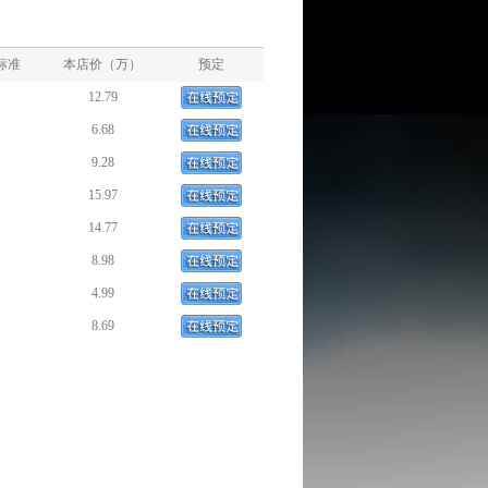
标准
本店价（万）
预定
12.79
6.68
9.28
15.97
14.77
8.98
4.99
8.69