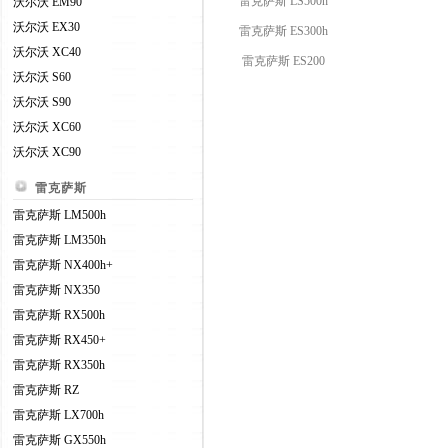
雷克萨斯 LS500h
沃尔沃 EM90
沃尔沃 EX30
雷克萨斯 ES300h
沃尔沃 XC40
雷克萨斯 ES200
沃尔沃 S60
沃尔沃 S90
沃尔沃 XC60
沃尔沃 XC90
雷克萨斯
雷克萨斯 LM500h
雷克萨斯 LM350h
雷克萨斯 NX400h+
雷克萨斯 NX350
雷克萨斯 RX500h
雷克萨斯 RX450+
雷克萨斯 RX350h
雷克萨斯 RZ
雷克萨斯 LX700h
雷克萨斯 GX550h