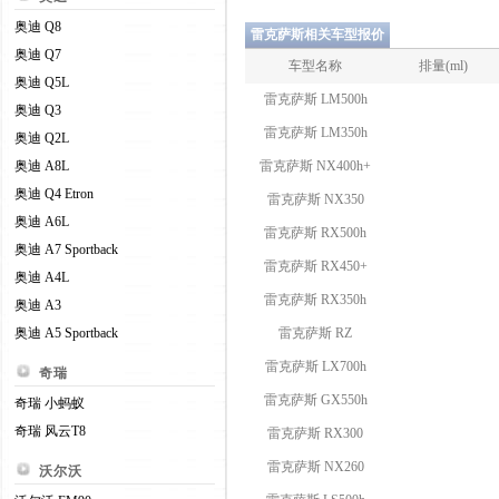
奥迪 Q8
雷克萨斯相关车型报价
奥迪 Q7
车型名称
排量(ml)
奥迪 Q5L
雷克萨斯 LM500h
奥迪 Q3
雷克萨斯 LM350h
奥迪 Q2L
奥迪 A8L
雷克萨斯 NX400h+
奥迪 Q4 Etron
雷克萨斯 NX350
奥迪 A6L
雷克萨斯 RX500h
奥迪 A7 Sportback
雷克萨斯 RX450+
奥迪 A4L
雷克萨斯 RX350h
奥迪 A3
奥迪 A5 Sportback
雷克萨斯 RZ
雷克萨斯 LX700h
奇瑞
雷克萨斯 GX550h
奇瑞 小蚂蚁
奇瑞 风云T8
雷克萨斯 RX300
雷克萨斯 NX260
沃尔沃