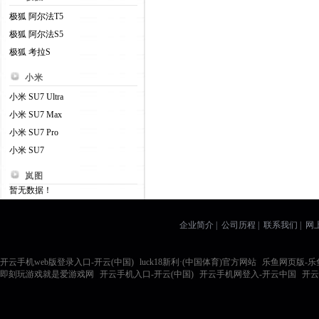
极狐 阿尔法T5
极狐 阿尔法S5
极狐 考拉S
小米
小米 SU7 Ultra
小米 SU7 Max
小米 SU7 Pro
小米 SU7
岚图
暂无数据！
企业简介 | 公司历程 | 联系我们 |
开云手机web版登录入口-开云(中国)
|
luck18新利·(中国体育)官方网站
|
乐鱼网页版-乐
即刻玩游戏就是爱游戏网
|
开云手机入口-开云(中国)
|
开云手机网登入-开云中国
|
开云