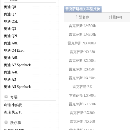
奥迪 Q8
雷克萨斯相关车型报价
奥迪 Q7
车型名称
排量(ml)
奥迪 Q5L
雷克萨斯 LM500h
奥迪 Q3
雷克萨斯 LM350h
奥迪 Q2L
奥迪 A8L
雷克萨斯 NX400h+
奥迪 Q4 Etron
雷克萨斯 NX350
奥迪 A6L
雷克萨斯 RX500h
奥迪 A7 Sportback
雷克萨斯 RX450+
奥迪 A4L
雷克萨斯 RX350h
奥迪 A3
奥迪 A5 Sportback
雷克萨斯 RZ
雷克萨斯 LX700h
奇瑞
雷克萨斯 GX550h
奇瑞 小蚂蚁
奇瑞 风云T8
雷克萨斯 RX300
雷克萨斯 NX260
沃尔沃