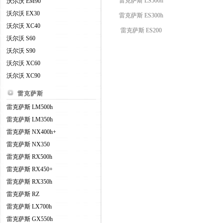
雷克萨斯 LS500h
沃尔沃 EM90
沃尔沃 EX30
雷克萨斯 ES300h
沃尔沃 XC40
雷克萨斯 ES200
沃尔沃 S60
沃尔沃 S90
沃尔沃 XC60
沃尔沃 XC90
雷克萨斯
雷克萨斯 LM500h
雷克萨斯 LM350h
雷克萨斯 NX400h+
雷克萨斯 NX350
雷克萨斯 RX500h
雷克萨斯 RX450+
雷克萨斯 RX350h
雷克萨斯 RZ
雷克萨斯 LX700h
雷克萨斯 GX550h