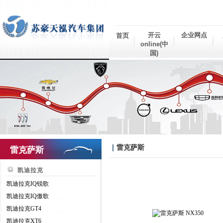
开云
企业网点
首页
online(中
国)
雷克萨斯
雷克萨斯
凯迪拉克
凯迪拉克IQ锐歌
凯迪拉克IQ傲歌
凯迪拉克GT4
凯迪拉克XT6